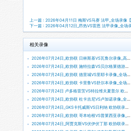
上一篇 : 2026年04月11日 梅斯VS马赛 法甲_全场录像
下一篇 : 2026年04月12日_昂热VS雷恩 法甲录像_全
相关录像
2026年07月24日_欧协联 日林斯基VS瓦鲁尔录像_高清录像【全场回放】
2026年07月24日_欧协联 施特拉森VS贝尔格莱德游击录像_全场录像【视频集锦】
2026年07月24日_欧协联 德里城VS里耶卡录像_全场录像【全场回放】
2026年07月24日_欧协联 卡里鲁VS舒尔本录像_全场录像【全场回放】
2026年07月24日 卢多格雷茨VS特拉维夫夏普尔 欧协联_全场录像【视频集锦】
2026年07月24日_欧协联 杜卡吉尼VS卢加诺录像_全场录像【视频集锦】
2026年07月24日_GKS卡托威斯VS日利纳 欧协联录像_全场录像【高清回放】
2026年07月24日_欧协联 哥本哈根VS普莱西亚录像_全场录像【全场回放】
2026年07月24日_阿贾克斯VS伏伊伏丁那 欧协联录像_全场录像【视频集锦】